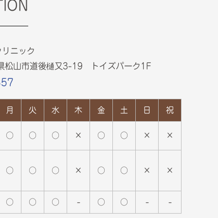
TION
クリニック
愛媛県松山市道後樋又3-19 トイズパーク1F
857
月
火
水
木
金
土
日
祝
○
○
○
×
○
○
×
×
○
○
○
×
○
○
×
×
○
○
○
-
○
○
-
-