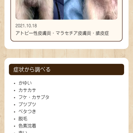
2021.10.18
アトピー性皮膚炎・マラセチア皮膚炎・膿皮症
症状から調べる
かゆい
カサカサ
フケ・カサブタ
ブツブツ
ベタつき
脱毛
色素沈着
赤い