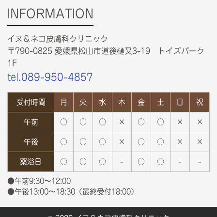
INFORMATION
イヌ＆ネコ皮膚科クリニック
〒790-0825 愛媛県松山市道後樋又3-19 トイズパーク
1F
tel.089-950-4857
受付時間
月
火
水
木
金
土
日
祝
午前
○
○
○
×
○
○
×
×
午後
○
○
○
×
○
○
×
×
薬浴日
○
○
○
-
○
○
-
-
●午前9:30〜12:00
●午後13:00〜18:30（最終受付18:00）