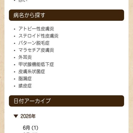
病名から探す
アトピー性皮膚炎
ステロイド性皮膚炎
パターン脱毛症
マラセチア皮膚炎
外耳炎
甲状腺機能低下症
皮膚糸状菌症
脂漏症
膿皮症
日付アーカイブ
2026年
6月 (1)