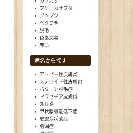
カサカサ
フケ・カサブタ
ブツブツ
ベタつき
脱毛
色素沈着
赤い
病名から探す
アトピー性皮膚炎
ステロイド性皮膚炎
パターン脱毛症
マラセチア皮膚炎
外耳炎
甲状腺機能低下症
皮膚糸状菌症
脂漏症