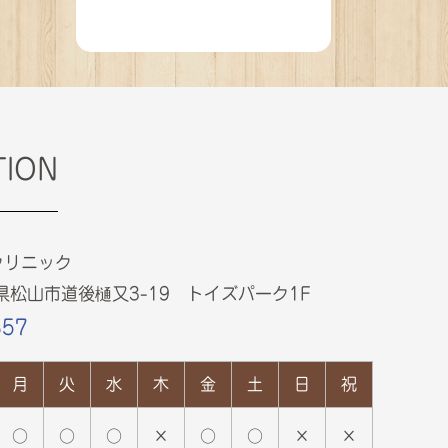
TION
クリニック
愛媛県松山市道後樋又3-19 トイズパーク1F
857
月
火
水
木
金
土
日
祝
○
○
○
×
○
○
×
×