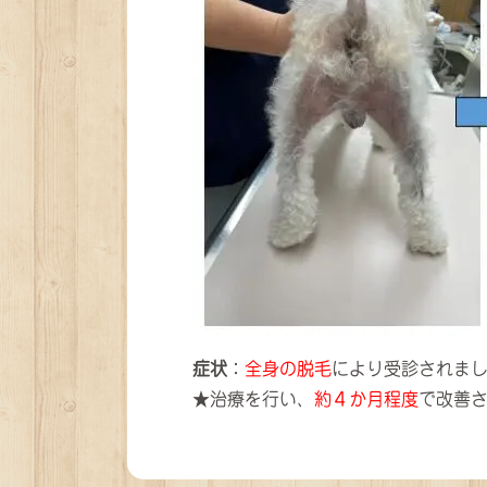
症状
：
全身の脱毛
により受診されま
★治療を行い、
約４か月程度
で改善