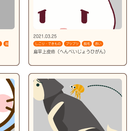
2021.03.25
ツ
脱
しこり・できもの
ブツブツ
脱毛
赤い
扁平上皮癌（へんぺいじょうひがん）