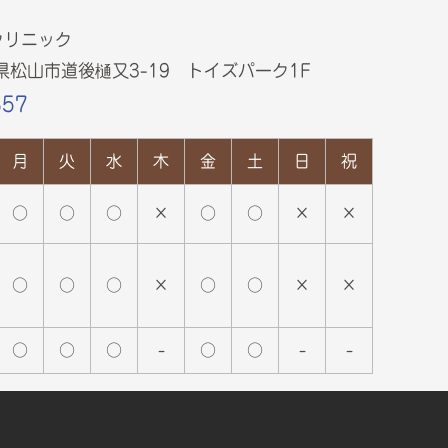
クリニック
愛媛県松山市道後樋又3-19 トイズパーク1F
857
月
火
水
木
金
土
日
祝
○
○
○
×
○
○
×
×
○
○
○
×
○
○
×
×
○
○
○
-
○
○
-
-