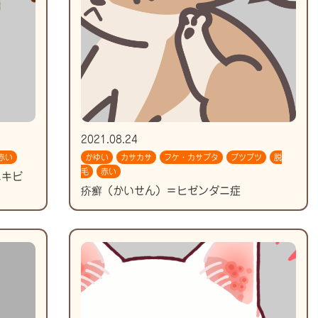
2021.08.24
赤い
かゆい
カサカサ
フケ・カサブタ
ブツブツ
脱
毛
赤い
ニキビ
疥癬（かいせん）＝ヒゼンダニ症