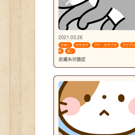
2021.03.26
かゆい
カサカサ
フケ・カサブタ
ブツブ
毛
赤い
皮膚糸状菌症