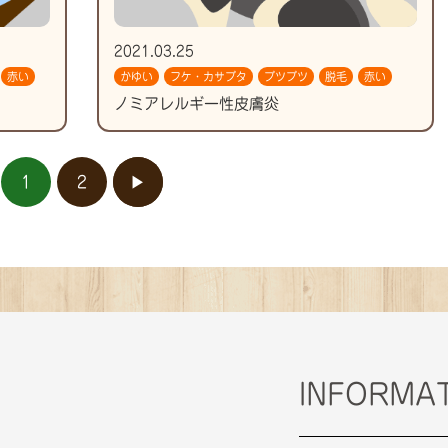
2021.03.25
赤い
かゆい
フケ・カサブタ
ブツブツ
脱毛
赤い
ノミアレルギー性皮膚炎
1
2
▶︎
INFORMA