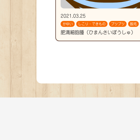
2021.03.25
かゆい
しこり・できもの
ブツブツ
脱毛
肥満細胞腫（ひまんさいぼうしゅ）