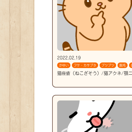
2022.02.19
かゆい
フケ・カサブタ
ブツブツ
脱毛
猫痤瘡（ねこざそう）/猫アクネ/顎