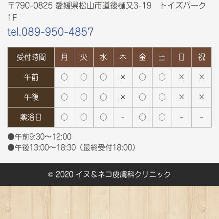
〒790-0825 愛媛県松山市道後樋又3-19 トイズパーク
1F
tel.089-950-4857
受付時間
月
火
水
木
金
土
日
祝
午前
○
○
○
×
○
○
×
×
午後
○
○
○
×
○
○
×
×
薬浴日
○
○
○
-
○
○
-
-
●午前9:30〜12:00
●午後13:00〜18:30（最終受付18:00）
© 2020 イヌ＆ネコ皮膚科クリニック