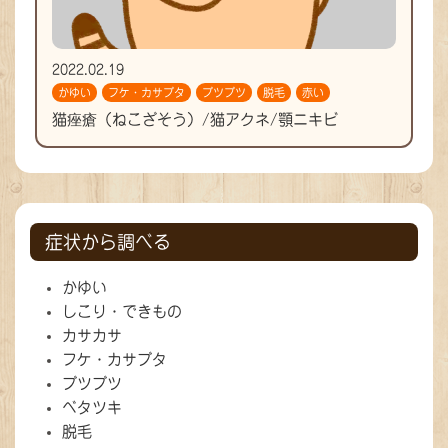
2022.02.19
かゆい
フケ・カサブタ
ブツブツ
脱毛
赤い
猫痤瘡（ねこざそう）/猫アクネ/顎ニキビ
症状から調べる
かゆい
しこり・できもの
カサカサ
フケ・カサブタ
ブツブツ
ベタツキ
脱毛